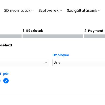
3D nyomtatók
Szoftverek
Szolgáltatásaink
3. Részletek
4. Payment
éséhez!
Employee
ü
pén