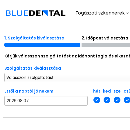
Skip
to
Fogászati szkennerek
content
1. Szolgáltatás kiválasztása
2. Időpont választása
Kérjük válasszon szolgáltatást az időpont foglalás elkezd
Szolgáltatás kiválasztása
Ettől a naptól jó nekem
hét
ked
sze
cs