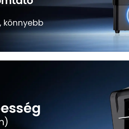
omtató
, könnyebb
besség
m)