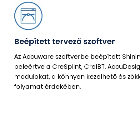
Beépített tervező szoftver
Az Accuware szoftverbe beépített Shini
beleértve a CreSplint, CreIBT, AccuDes
modulokat, a könnyen kezelhető és zö
folyamat érdekében.