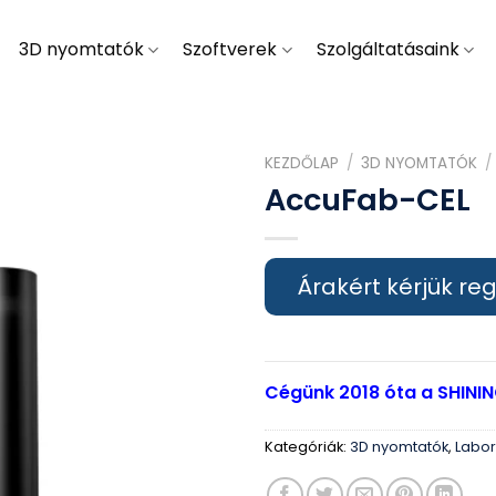
3D nyomtatók
Szoftverek
Szolgáltatásaink
KEZDŐLAP
/
3D NYOMTATÓK
/
AccuFab-CEL
Árakért kérjük reg
Cégünk 2018 óta a SHININ
Kategóriák:
3D nyomtatók
,
Labor