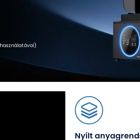
használatával)
Nyílt anyagrend