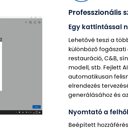
Professzionális s
Egy kattintással
Lehetővé teszi a tö
különböző fogászati
restauráció, C&B, sín
modell, stb. Fejlett 
automatikusan felism
elrendezés tervezés
generálásához és az
Nyomtató a felh
Beépített hozzáféré