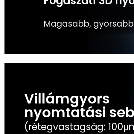
Fogászati 3D ny
Magasabb, gyorsabb
Villámgyors
nyomtatási se
(rétegvastagság: 100μ