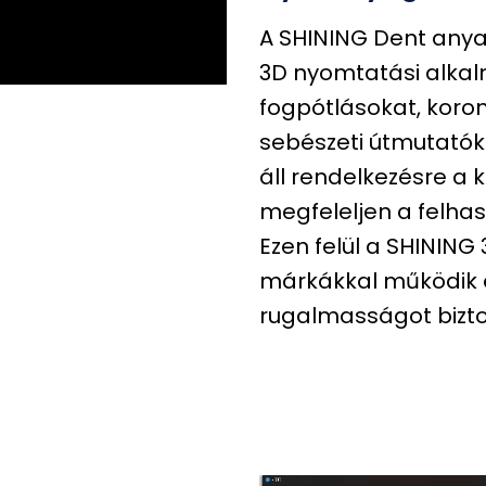
A SHINING Dent anyag
3D nyomtatási alkal
fogpótlásokat, koron
sebészeti útmutatók
áll rendelkezésre a
megfeleljen a felhas
Ezen felül a SHINING
márkákkal működik e
rugalmasságot bizto