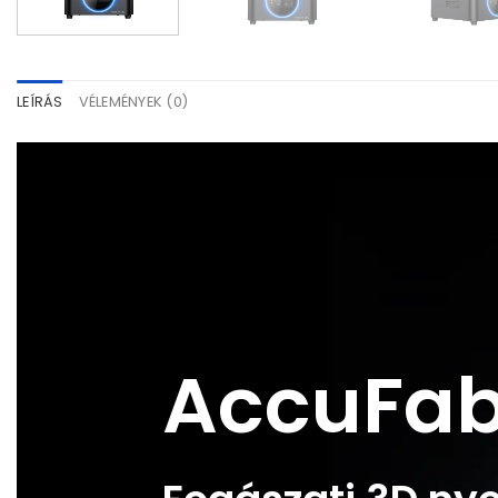
LEÍRÁS
VÉLEMÉNYEK (0)
AccuFa