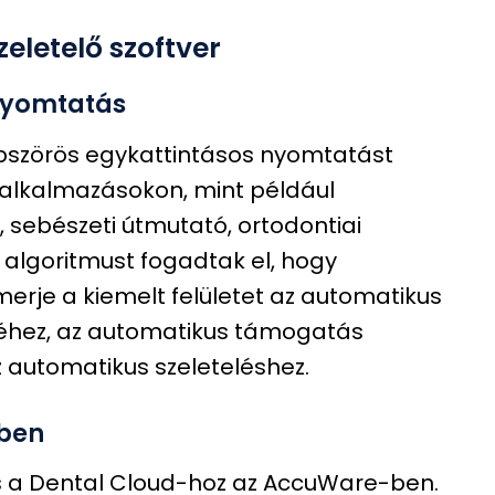
zeletelő szoftver
 nyomtatás
bbszörös egykattintásos nyomtatást
 alkalmazásokon, mint például
, sebészeti útmutató, ortodontiai
AI algoritmust fogadtak el, hogy
erje a kiemelt felületet az automatikus
éhez, az automatikus támogatás
 automatikus szeleteléshez.
őben
s a Dental Cloud-hoz az AccuWare-ben.