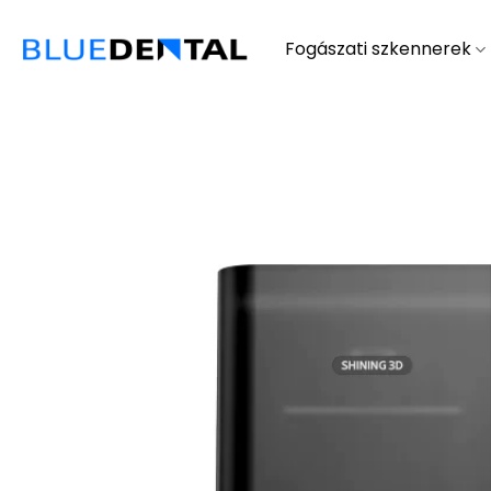
Skip
to
Fogászati szkennerek
content