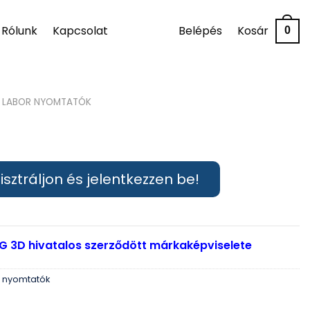
Rólunk
Kapcsolat
Belépés
Kosár
0
LABOR NYOMTATÓK
isztráljon és jelentkezzen be!
G 3D hivatalos szerződött márkaképviselete
 nyomtatók