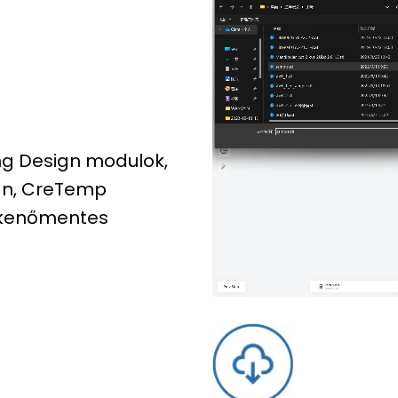
ng Design modulok,
ign, CreTemp
kkenőmentes