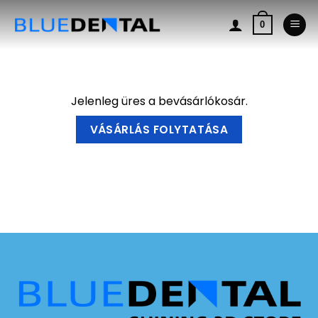
Skip
to
0
content
Jelenleg üres a bevásárlókosár.
VÁSÁRLÁS FOLYTATÁSA